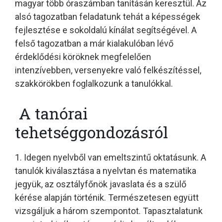
magyar több óraszámban tanításán keresztül. Az
alsó tagozatban feladatunk tehát a képességek
fejlesztése e sokoldalú kínálat segítségével. A
felső tagozatban a már kialakulóban lévő
érdeklődési köröknek megfelelően
intenzívebben, versenyekre való felkészítéssel,
szakkörökben foglalkozunk a tanulókkal.
A tanórai
tehetséggondozásról
1. Idegen nyelvből van emeltszintű oktatásunk. A
tanulók kiválasztása a nyelvtan és matematika
jegyük, az osztályfőnök javaslata és a szülő
kérése alapján történik. Természetesen együtt
vizsgáljuk a három szempontot. Tapasztalatunk