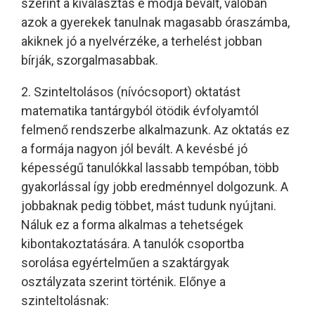
szerint a kiválasztás e módja bevált, valóban
azok a gyerekek tanulnak magasabb óraszámba,
akiknek jó a nyelvérzéke, a terhelést jobban
bírják, szorgalmasabbak.
2. Szinteltolásos (nívócsoport) oktatást
matematika tantárgyból ötödik évfolyamtól
felmenő rendszerbe alkalmazunk. Az oktatás ez
a formája nagyon jól bevált. A kevésbé jó
képességű tanulókkal lassabb tempóban, több
gyakorlással így jobb eredménnyel dolgozunk. A
jobbaknak pedig többet, mást tudunk nyújtani.
Náluk ez a forma alkalmas a tehetségek
kibontakoztatására. A tanulók csoportba
sorolása egyértelműen a szaktárgyak
osztályzata szerint történik. Előnye a
szinteltolásnak: