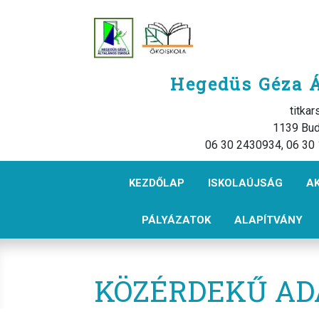
Hegedüs Géza Á
titka
1139 Bud
06 30 2430934, 06 30
KEZDŐLAP
ISKOLAÚJSÁG
A
PÁLYÁZATOK
ALAPÍTVÁNY
KÖZÉRDEKŰ AD