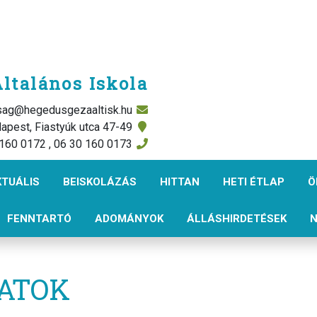
ltalános Iskola
rsag@hegedusgezaaltisk.hu
apest, Fiastyúk utca 47-49
 160 0172 , 06 30 160 0173
KTUÁLIS
BEISKOLÁZÁS
HITTAN
HETI ÉTLAP
Ö
FENNTARTÓ
ADOMÁNYOK
ÁLLÁSHIRDETÉSEK
N
ATOK