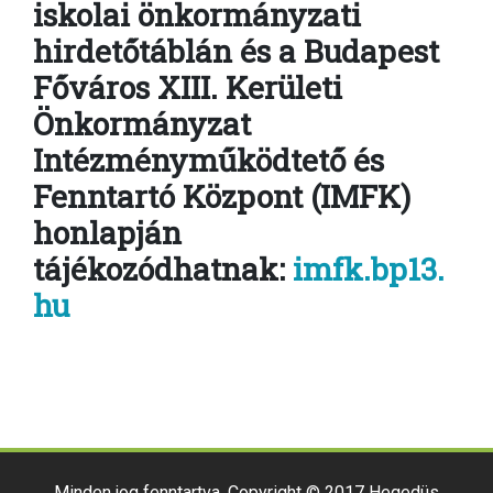
iskolai önkormányzati
hirdetőtáblán és a Budapest
Főváros XIII. Kerületi
Önkormányzat
Intézményműködtető és
Fenntartó Központ (IMFK)
honlapján
tájékozódhatnak:
imfk.bp13.
hu
Minden jog fenntartva. Copyright © 2017 Hegedüs