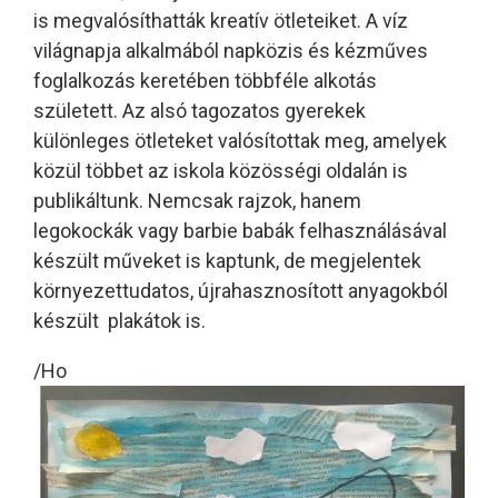
is megvalósíthatták kreatív ötleteiket. A víz
világnapja alkalmából napközis és kézműves
foglalkozás keretében többféle alkotás
született. Az alsó tagozatos gyerekek
különleges ötleteket valósítottak meg, amelyek
közül többet az iskola közösségi oldalán is
publikáltunk. Nemcsak rajzok, hanem
legokockák vagy barbie babák felhasználásával
készült műveket is kaptunk, de megjelentek
környezettudatos, újrahasznosított anyagokból
készült plakátok is.
/Ho