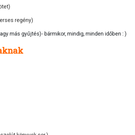
ötet)
(verses regény)
y más gyűjtés)- bármikor, mindig, minden időben : )
aknak
olút könyvek sor.)