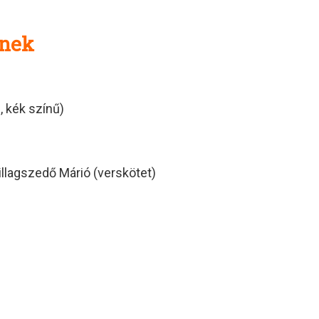
knek
, kék színű)
illagszedő Márió (verskötet)