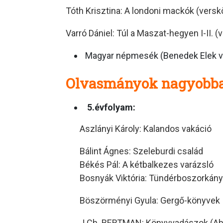
Tóth Krisztina: A londoni mackók (versk
Varró Dániel: Túl a Maszat-hegyen I-II. 
Magyar népmesék (Benedek Elek vag
Olvasmányok nagyobb
5.évfolyam:
Aszlányi Károly: Kalandos vakáció
Bálint Ágnes: Szeleburdi család
Békés Pál: A kétbalkezes varázsló
Bosnyák Viktória: Tündérboszorkány
Böszörményi Gyula: Gergő-könyvek
J.Ch. BERTMAN: Könyvvadászok (Absz