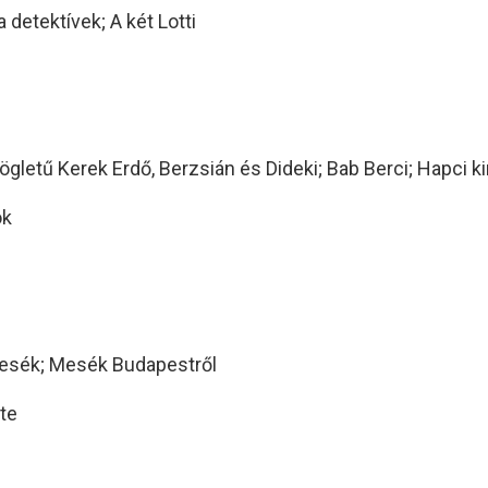
a detektívek; A két Lotti
gletű Kerek Erdő, Berzsián és Dideki; Bab Berci; Hapci ki
ok
esék; Mesék Budapestről
te