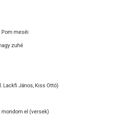
om Pom meséi
 nagy zuhé
 Lackfi János, Kiss Ottó)
ak mondom el (versek)