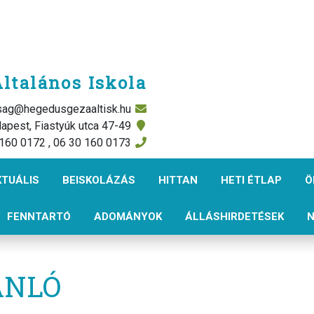
ltalános Iskola
rsag@hegedusgezaaltisk.hu
apest, Fiastyúk utca 47-49
 160 0172 , 06 30 160 0173
KTUÁLIS
BEISKOLÁZÁS
HITTAN
HETI ÉTLAP
Ö
FENNTARTÓ
ADOMÁNYOK
ÁLLÁSHIRDETÉSEK
N
ÁNLÓ