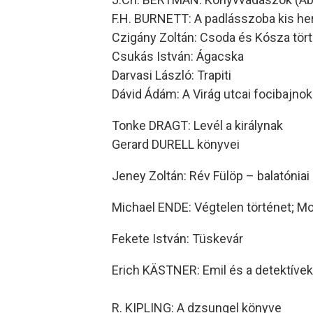
F.H. BURNETT: A padlásszoba kis herc
Czigány Zoltán: Csoda és Kósza tört
Csukás István: Ágacska
Darvasi László: Trapiti
Dávid Ádám: A Virág utcai focibajnoksá
Tonke DRAGT: Levél a királynak
Gerard DURELL könyvei
Jeney Zoltán: Rév Fülöp – balatóniai
Michael ENDE: Végtelen történet; 
Fekete István: Tüskevár
Erich KÄSTNER: Emil és a detektívek; 
R. KIPLING: A dzsungel könyve