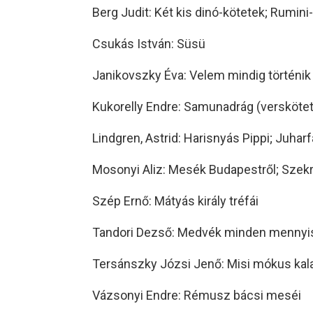
Berg Judit: Két kis dinó-kötetek; Rumini
Csukás István: Süsü
Janikovszky Éva: Velem mindig történik 
Kukorelly Endre: Samunadrág (verskötet
Lindgren, Astrid: Harisnyás Pippi; Juharf
Mosonyi Aliz: Mesék Budapestről; Sze
Szép Ernő: Mátyás király tréfái
Tandori Dezső: Medvék minden mennyi
Tersánszky Józsi Jenő: Misi mókus kal
Vázsonyi Endre: Rémusz bácsi meséi