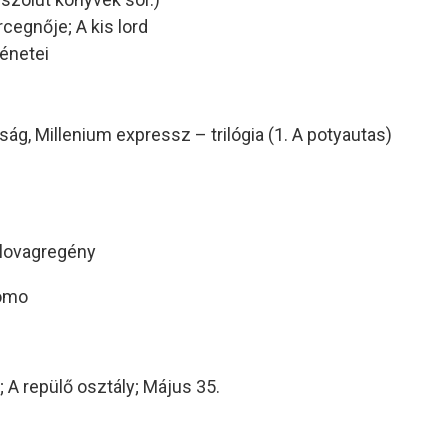
egnője; A kis lord
énetei
g, Millenium expressz – trilógia (1. A potyautas)
 lovagregény
Momo
A repülő osztály; Május 35.