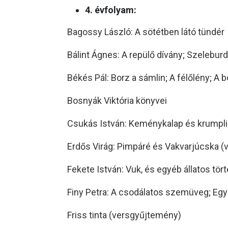
4. évfolyam:
Bagossy László: A sötétben látó tündér
Bálint Ágnes: A repülő dívány; Szeleburd
Békés Pál: Borz a sámlin; A félőlény; A 
Bosnyák Viktória könyvei
Csukás István: Keménykalap és krumpli
Erdős Virág: Pimpáré és Vakvarjúcska 
Fekete István: Vuk, és egyéb állatos tör
Finy Petra: A csodálatos szemüveg; Eg
Friss tinta (versgyűjtemény)