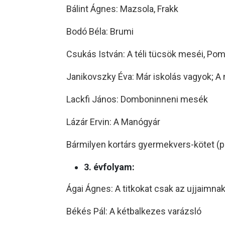
Bálint Ágnes: Mazsola, Frakk
Bodó Béla: Brumi
Csukás István: A téli tücsök meséi, P
Janikovszky Éva: Már iskolás vagyok; A
Lackfi János: Domboninneni mesék
Lázár Ervin: A Manógyár
Bármilyen kortárs gyermekvers-kötet (pl.
3. évfolyam:
Ágai Ágnes: A titkokat csak az ujjaimn
Békés Pál: A kétbalkezes varázsló