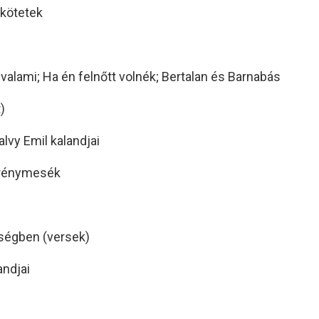
-kötetek
valami; Ha én felnőtt volnék; Bertalan és Barnabás
)
alvy Emil kalandjai
krénymesék
ségben (versek)
andjai