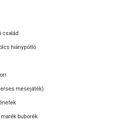
i család
bölcs hiánypótló
orr
(verses mesejáték)
ténetek
y marék buborék