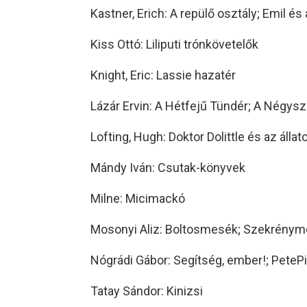
Kastner, Erich: A repülő osztály; Emil és 
Kiss Ottó: Liliputi trónkövetelők
Knight, Eric: Lassie hazatér
Lázár Ervin: A Hétfejű Tündér; A Négyszö
Lofting, Hugh: Doktor Dolittle és az állat
Mándy Iván: Csutak-könyvek
Milne: Micimackó
Mosonyi Aliz: Boltosmesék; Szekrénym
Nógrádi Gábor: Segítség, ember!; PetePi
Tatay Sándor: Kinizsi