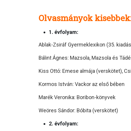
Olvasmányok kisebbe
1. évfolyam:
Ablak-Zsiráf Gyermeklexikon (35. kiadás
Bálint Ágnes: Mazsola, Mazsola és Tádé
Kiss Ottó: Emese almája (verskötet), Cs
Kormos István: Vackor az első bében
Marék Veronika: Boribon-könyvek
Weöres Sándor: Bóbita (verskötet)
2. évfolyam: