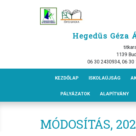
Hegedüs Géza Á
titka
1139 Bud
06 30 2430934, 06 30
KEZDŐLAP
ISKOLAÚJSÁG
A
PÁLYÁZATOK
ALAPÍTVÁNY
MÓDOSÍTÁS, 20