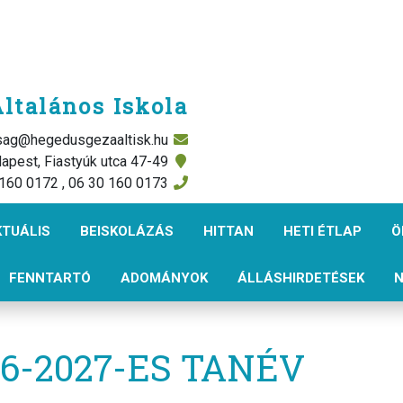
ltalános Iskola
rsag@hegedusgezaaltisk.hu
apest, Fiastyúk utca 47-49
 160 0172 , 06 30 160 0173
KTUÁLIS
BEISKOLÁZÁS
HITTAN
HETI ÉTLAP
Ö
FENNTARTÓ
ADOMÁNYOK
ÁLLÁSHIRDETÉSEK
N
26-2027-ES TANÉV