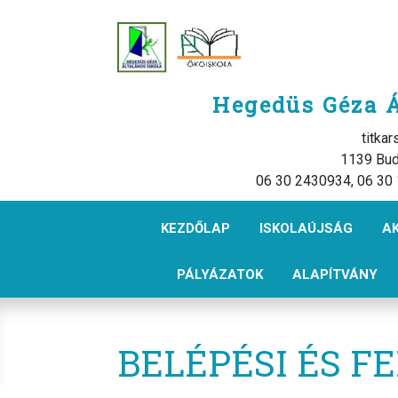
Hegedüs Géza Á
titka
1139 Bud
06 30 2430934, 06 30
KEZDŐLAP
ISKOLAÚJSÁG
A
PÁLYÁZATOK
ALAPÍTVÁNY
BELÉPÉSI ÉS F