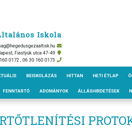
ltalános Iskola
rsag@hegedusgezaaltisk.hu
apest, Fiastyúk utca 47-49
 160 0172 , 06 30 160 0173
KTUÁLIS
BEISKOLÁZÁS
HITTAN
HETI ÉTLAP
Ö
FENNTARTÓ
ADOMÁNYOK
ÁLLÁSHIRDETÉSEK
N
ERTŐTLENÍTÉSI PROTO