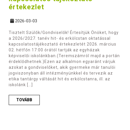
értekezlet
2026-03-03
Tisztelt Szülők/Gondviselők! Értesítjük Önöket, hogy
a 2026/2027. tanév hit- és erkölcstan oktatással
kapcsolatostájékoztató értekezletét 2026. március
02. hétfőn 17:00 órától tartják az egyházak
képviselői iskolánkban.(Teremszámról majd a portán
érdeklődhetnek.)Ezen az alkalmon egyaránt várjuk
azokat a gondviselőket, akik gyermeke már tanulói
jogviszonyban áll intézményünkkel és tervezik az
etika tantárgy váltását hit és erkölcstanra, ill. az
iskolánk […]
TOVÁBB