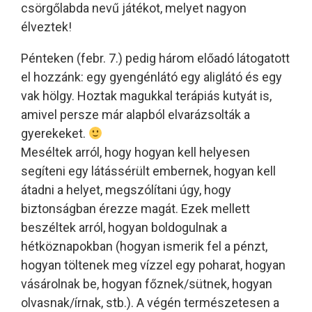
csörgőlabda nevű játékot, melyet nagyon
élveztek!
Pénteken (febr. 7.) pedig három előadó látogatott
el hozzánk: egy gyengénlátó egy aliglátó és egy
vak hölgy. Hoztak magukkal terápiás kutyát is,
amivel persze már alapból elvarázsolták a
gyerekeket.
Meséltek arról, hogy hogyan kell helyesen
segíteni egy látássérült embernek, hogyan kell
átadni a helyet, megszólítani úgy, hogy
biztonságban érezze magát. Ezek mellett
beszéltek arról, hogyan boldogulnak a
hétköznapokban (hogyan ismerik fel a pénzt,
hogyan töltenek meg vízzel egy poharat, hogyan
vásárolnak be, hogyan főznek/sütnek, hogyan
olvasnak/írnak, stb.). A végén természetesen a