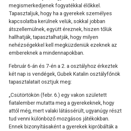
megismerkedjenek fogyatékkal élőkkel.
Tapasztaljuk, hogy ha a gyerekek személyes
kapcsolatba kerülnek velük, sokkal jobban
átszellemülnek, együtt éreznek, hiszen tőlük
hallhatják, tapasztalhatják, hogy milyen
nehézségekkel kell megküzdeniük ezeknek az
embereknek a mindennapokban.
Február 6-án és 7-én a 2. a osztályhoz érkeztek
két nap is vendégek, Gubek Katalin osztályfőnök
tapasztalatait osztjuk meg:
„Csütörtökön (febr. 6.) egy vakon született
fiatalember mutatta meg a gyerekeknek, hogy
attól még, mert valaki látássérült, ugyanúgy részt
tud venni különböző mozgásos játékokban.
Ennek bizonyításaként a gyerekek kipróbálták a