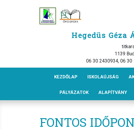
Hegedüs Géza Á
titka
1139 Bud
06 30 2430934, 06 30
KEZDŐLAP
ISKOLAÚJSÁG
A
PÁLYÁZATOK
ALAPÍTVÁNY
FONTOS IDŐPO