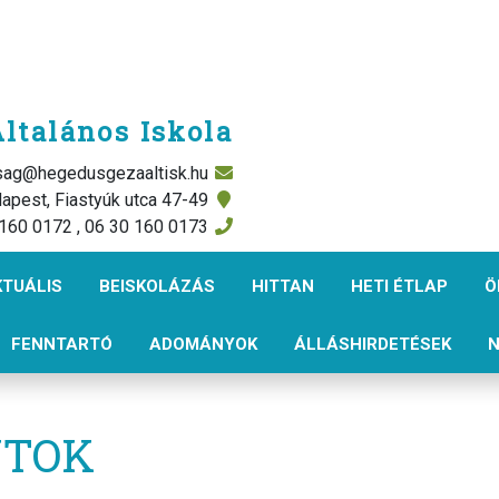
ltalános Iskola
rsag@hegedusgezaaltisk.hu
apest, Fiastyúk utca 47-49
 160 0172 , 06 30 160 0173
KTUÁLIS
BEISKOLÁZÁS
HITTAN
HETI ÉTLAP
Ö
FENNTARTÓ
ADOMÁNYOK
ÁLLÁSHIRDETÉSEK
N
NTOK