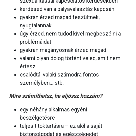
szexualitással kapcsolatos kérdésekben
kérdésed van a pályaválasztás kapcsán
gyakran érzed magad feszültnek,
nyugtalannak
úgy érzed, nem tudod kivel megbeszélni a
problémáidat
gyakran magányosnak érzed magad
valami olyan dolog történt veled, amit nem
értesz
csalódtál valaki számodra fontos
személyben… stb.
Mire számíthatsz, ha eljössz hozzám?
egy néhány alkalmas egyéni
beszélgetésre
teljes titoktartásra – ez alól a saját
biztonságodat és egészségedet