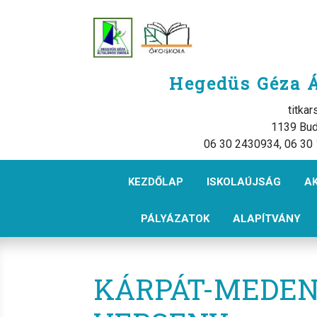
Hegedüs Géza Á
titka
1139 Bud
06 30 2430934, 06 30
KEZDŐLAP
ISKOLAÚJSÁG
A
PÁLYÁZATOK
ALAPÍTVÁNY
KÁRPÁT-MEDENC