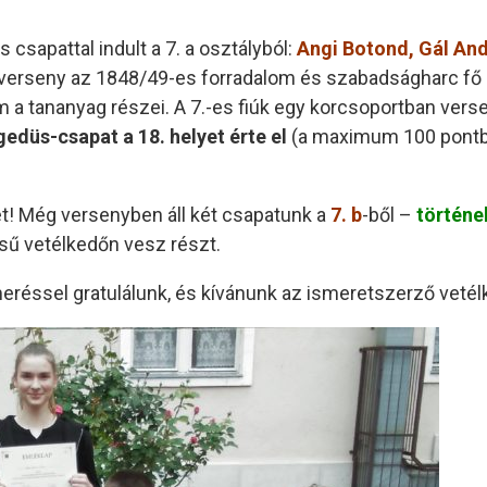
csapattal indult a 7. a osztályból:
Angi Botond, Gál And
tverseny az 1848/49-es forradalom és szabadságharc fő 
 a tananyag részei. A 7.-es fiúk egy korcsoportban vers
edüs-csapat a 18. helyet érte el
(a maximum 100 pontból
t! Még versenyben áll két csapatunk a
7. b
-ből –
történe
sű vetélkedőn vesz részt.
eréssel gratulálunk, és kívánunk az ismeretszerző veté