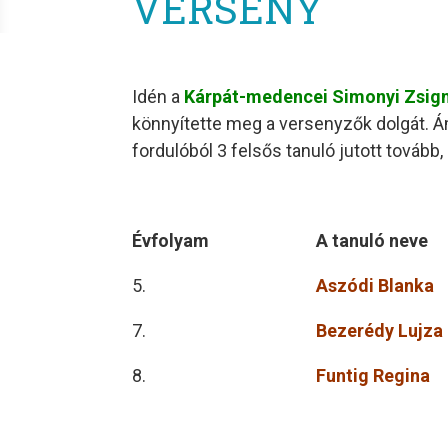
VERSENY
Idén a
Kárpát-medencei Simonyi Zsigm
könnyítette meg a versenyzők dolgát. Ám
fordulóból 3 felsős tanuló jutott tovább, 
Évfolyam
A tanuló neve
5.
Aszódi Blanka
7.
Bezerédy Lujza
8.
Funtig Regina