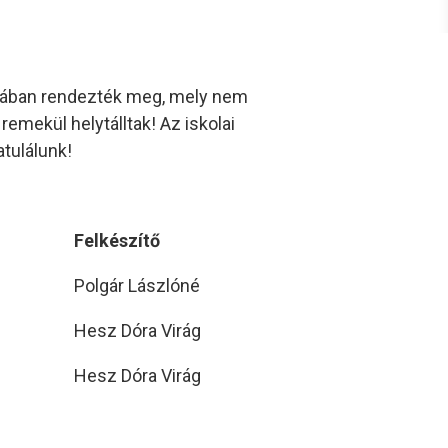
rmában rendezték meg, mely nem
emekül helytálltak! Az iskolai
atulálunk!
Felkészítő
Polgár Lászlóné
Hesz Dóra Virág
Hesz Dóra Virág