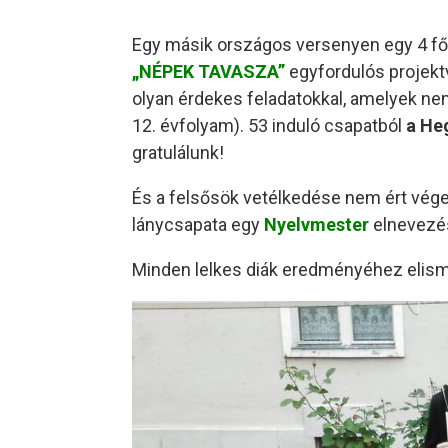
Egy másik országos versenyen egy 4 fős 
„NÉPEK TAVASZA”
egyfordulós projek
olyan érdekes feladatokkal, amelyek nem
12. évfolyam). 53 induló csapatból
a Heg
gratulálunk!
És a felsősök vetélkedése nem ért vége
lánycsapata egy
Nyelvmester
elnevezé
Minden lelkes diák eredményéhez elism