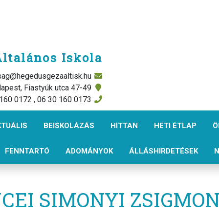
ltalános Iskola
rsag@hegedusgezaaltisk.hu
apest, Fiastyúk utca 47-49
 160 0172 , 06 30 160 0173
KTUÁLIS
BEISKOLÁZÁS
HITTAN
HETI ÉTLAP
Ö
FENNTARTÓ
ADOMÁNYOK
ÁLLÁSHIRDETÉSEK
N
EI SIMONYI ZSIGMON