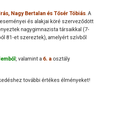
rás, Nagy Bertalan és Tősér Tóbiás
.
A
eseményei és alakjai köré szerveződött
enyeztek nagygimnazista társaikkal (7-
 81-et szereztek), amelyért szívből
lemből
; valamint a
6. a
osztály
lkedéshez további értékes élményeket!