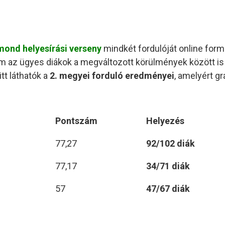
ond helyesírási verseny
mindkét fordulóját online fo
 az ügyes diákok a megváltozott körülmények között is r
itt láthatók a
2. megyei forduló eredményei
, amelyért gr
Pontszám
Helyezés
77,27
92/102 diák
77,17
34/71 diák
57
47/67 diák