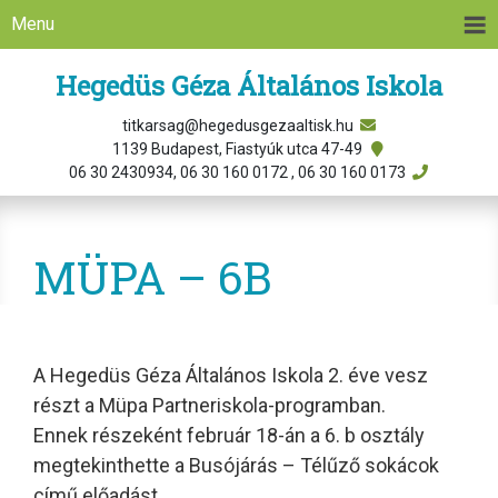
Menu
Hegedüs Géza Általános Iskola
titkarsag@hegedusgezaaltisk.hu
1139 Budapest, Fiastyúk utca 47-49
06 30 2430934, 06 30 160 0172 , 06 30 160 0173
MÜPA – 6B
A Hegedüs Géza Általános Iskola 2. éve vesz
részt a Müpa Partneriskola-programban.
Ennek részeként február 18-án a 6. b osztály
megtekinthette a Busójárás – Télűző sokácok
című előadást.