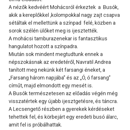
A nézők kedvéért Mohácsról érkeztek a Busók,
akik a kereplőkkel ,kolompokkal nagy zajt csapva
sétáltak el mellettünk a színpad felé, közben a
sorok szélén ülőket meg is ijesztették.
A mohácsi tamburazenekar is fantasztikus
hangulatot hozott a színpadra.
Miután sok mindent megtudtunk ennek a
népszokásnak az eredetéről, Navratil Andrea
tanított meg nekünk két farsangi éneket, a
„Farsang három napjába” és az „Ó, ó farsang”
címűt, majd elmondott egy mesét is.
A Busók természetesen az előadás végén még
visszatértek egy újabb ijesztgetésre, és táncra.
A Lecsengető részben a gyerekek kérdéseket
tehettek fel, és körbejárt egy eredeti busó álarc,
amit fel is próbálhattak.