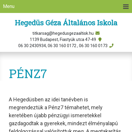
Menu
Hegedüs Géza Általános Iskola
titkarsag@hegedusgezaaltisk.hu
1139 Budapest, Fiastyúk utca 47-49
06 30 2430934, 06 30 160 0172 , 06 30 160 0173
PÉNZ7
A Hegedüsben az idei tanévben is
megrendeztük a Pénz7 témahetet, mely
keretében újabb pénzügyi ismeretekkel
gazdagodtak a gyerekek, mindezt élményalapú
feldolgozással valósítottuk meg. A megtakarítás,