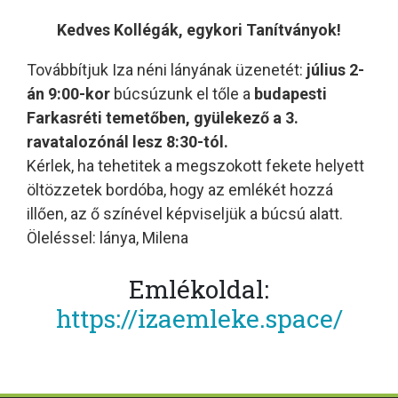
Kedves Kollégák, egykori Tanítványok!
Továbbítjuk Iza néni lányának üzenetét:
július 2-
án 9:00-kor
búcsúzunk el tőle a
budapesti
Farkasréti temetőben, gyülekező a 3.
ravatalozónál lesz 8:30-tól.
Kérlek, ha tehetitek a megszokott fekete helyett
öltözzetek bordóba, hogy az emlékét hozzá
illően, az ő színével képviseljük a búcsú alatt.
Öleléssel: lánya, Milena
Emlékoldal:
https://izaemleke.space/