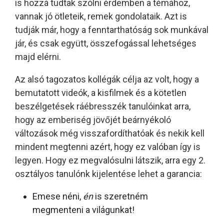
is hozzá tudtak szólni érdemben a témához,
vannak jó ötleteik, remek gondolataik. Azt is
tudják már, hogy a fenntarthatóság sok munkával
jár, és csak együtt, összefogással lehetséges
majd elérni.
Az alsó tagozatos kollégák célja az volt, hogy a
bemutatott videók, a kisfilmek és a kötetlen
beszélgetések ráébresszék tanulóinkat arra,
hogy az emberiség jövőjét beárnyékoló
változások még visszafordíthatóak és nekik kell
mindent megtenni azért, hogy ez valóban így is
legyen. Hogy ez megvalósulni látszik, arra egy 2.
osztályos tanulónk kijelentése lehet a garancia:
Emese néni,
én
is szeretném
megmenteni a világunkat!