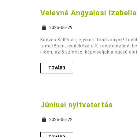
Velevné Angyalosi Izabell
2026-06-29
Kedves Kollégák, egykori Tanítványok! Továb
temetőben, gyülekező a 3. ravatalozónál le
illően, az ő színével képviseljük a búcsú al
TOVÁBB
Júniusi nyitvatartás
2026-06-22