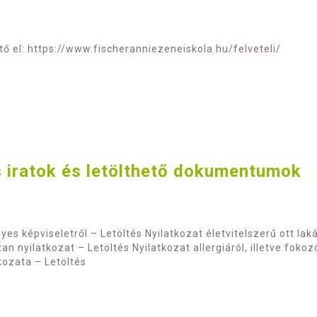
ető el: https://www.fischeranniezeneiskola.hu/felveteli/
 iratok és letölthető dokumentumok
yes képviseletről – Letöltés Nyilatkozat életvitelszerű ott la
an nyilatkozat – Letöltés Nyilatkozat allergiáról, illetve foko
tkozata – Letöltés