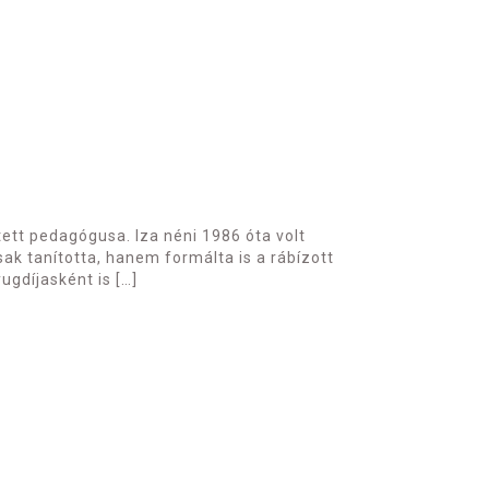
tett pedagógusa. Iza néni 1986 óta volt
ak tanította, hanem formálta is a rábízott
gdíjasként is […]