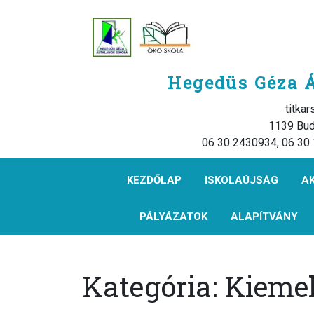
Hegedüs Géza Á
titka
1139 Bud
06 30 2430934, 06 30
KEZDŐLAP
ISKOLAÚJSÁG
A
PÁLYÁZATOK
ALAPÍTVÁNY
Kategória:
Kiemel