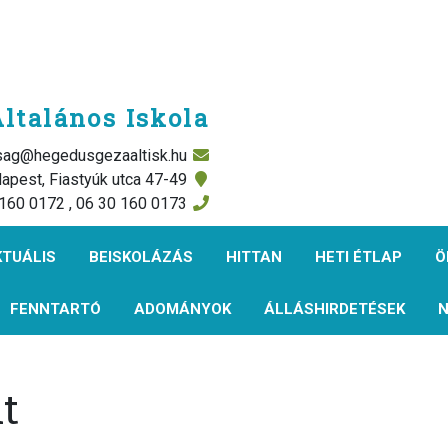
ltalános Iskola
rsag@hegedusgezaaltisk.hu
apest, Fiastyúk utca 47-49
 160 0172 , 06 30 160 0173
KTUÁLIS
BEISKOLÁZÁS
HITTAN
HETI ÉTLAP
Ö
FENNTARTÓ
ADOMÁNYOK
ÁLLÁSHIRDETÉSEK
N
t