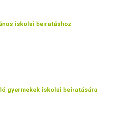
lános iskolai beiratáshoz
ló gyermekek iskolai beíratására