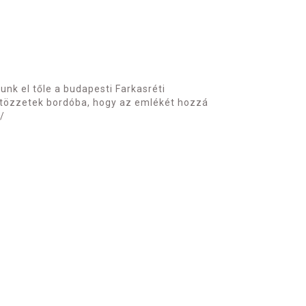
unk el tőle a budapesti Farkasréti
 öltözzetek bordóba, hogy az emlékét hozzá
/