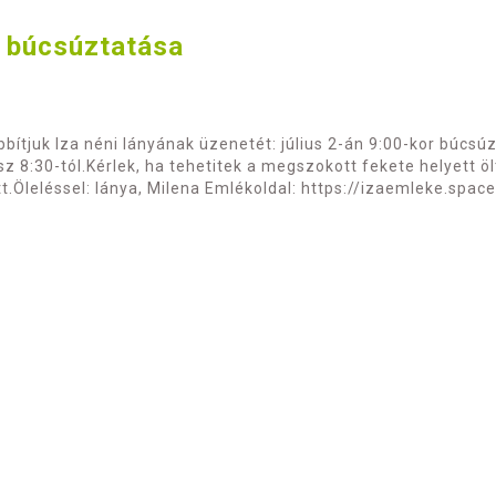
a búcsúztatása
bítjuk Iza néni lányának üzenetét: július 2-án 9:00-kor búcsúz
sz 8:30-tól.Kérlek, ha tehetitek a megszokott fekete helyett
att.Öleléssel: lánya, Milena Emlékoldal: https://izaemleke.space