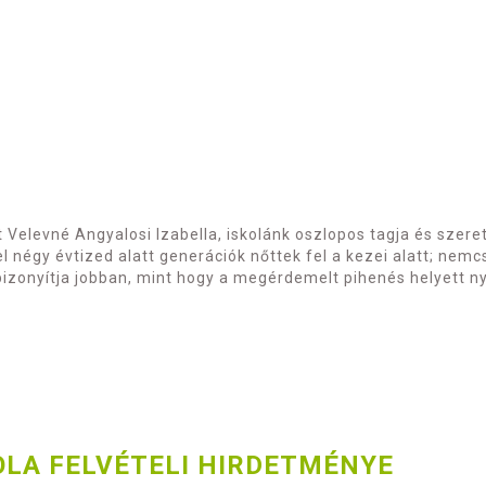
 Velevné Angyalosi Izabella, iskolánk oszlopos tagja és szere
négy évtized alatt generációk nőttek fel a kezei alatt; nemcs
izonyítja jobban, mint hogy a megérdemelt pihenés helyett nyu
OLA FELVÉTELI HIRDETMÉNYE