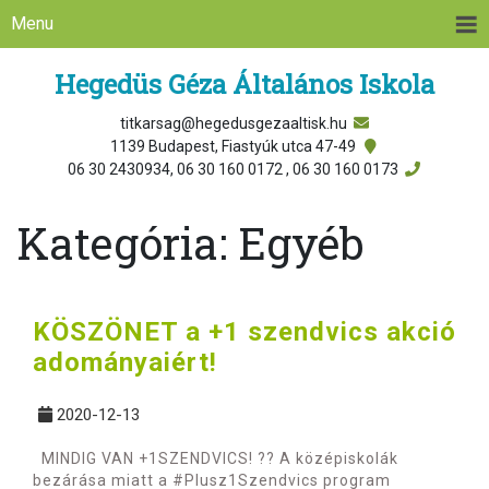
Menu
Hegedüs Géza Általános Iskola
titkarsag@hegedusgezaaltisk.hu
1139 Budapest, Fiastyúk utca 47-49
06 30 2430934, 06 30 160 0172 , 06 30 160 0173
Kategória:
Egyéb
KÖSZÖNET a +1 szendvics akció
adományaiért!
2020-12-13
MINDIG VAN +1SZENDVICS! ?? A középiskolák
bezárása miatt a #Plusz1Szendvics program