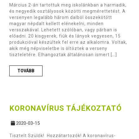
Március 2-án tartottuk meg iskolánkban a harmadik,
és negyedik osztályosok közötti megmérettetést. A
versenyen legalább három dalból összekötött
magyar népdalt kellett elénekelni, minden
versszakával. Lehetett szólóban, vagy párban is
előadni. 20 kisgyerek, fiúk és lányok vegyesen, 15
produkcióval készültek fel erre az alkalomra. Voltak,
akik még népviseletbe is öltöztek a verseny
tiszteletére. Elhangoztak általánosan ismert […]
TOVÁBB
KORONAVÍRUS TÁJÉKOZTATÓ
2020-03-15
Tisztelt Szülők! Hozzátartozók! A koronavírus-